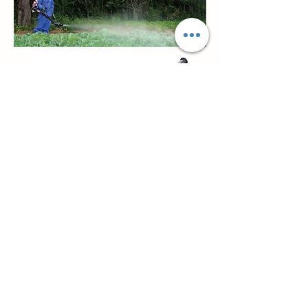
WELLS PRIMA GLOBAL
Telepon kantor :
+62 21 2259 4449
Email :
wellsprima@gmail.com
GRAND GOLF IV 296 C, MODERNLAND, TANGERANG,
INDONESIA
© All reserved by PT. Wells Prima Global